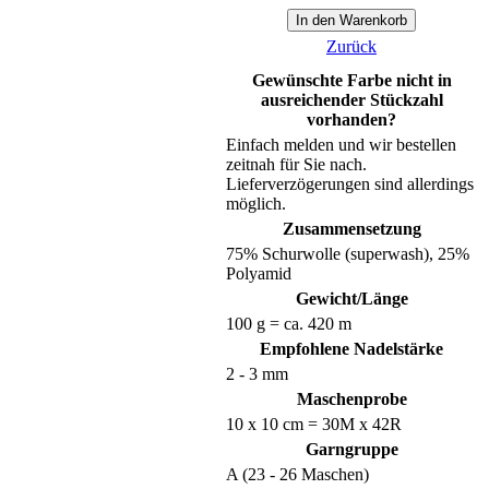
Zurück
Gewünschte Farbe nicht in
ausreichender Stückzahl
vorhanden?
Einfach melden und wir bestellen
zeitnah für Sie nach.
Lieferverzögerungen sind allerdings
möglich.
Zusammensetzung
75% Schurwolle (superwash), 25%
Polyamid
Gewicht/Länge
100 g = ca. 420 m
Empfohlene Nadelstärke
2 - 3 mm
Maschenprobe
10 x 10 cm = 30M x 42R
Garngruppe
A (23 - 26 Maschen)