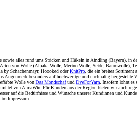
ne sowie alles rund ums Stricken und Häkeln in Aindling (Bayern), in
Arten von Wolle (Alpaka Wolle, Merino Wolle, Seide, Baumwolle), Tex
ia by Schachenmayr, Hoooked oder
KnitPro
, die ein breites Sortime
s Augenmerk besonders auf hochwertige und nachhaltig hergestellte Wa
gefärbte Wolle von
Das Mondschaf
und
DyeForYarn
. Insofern lohnt es
schmittel von AlmaWin. Für Kunden aus der Region bieten wir auch reg
 besser auf die Bedürfnisse und Wünsche unserer Kundinnen und Kunde
d im Impressum.