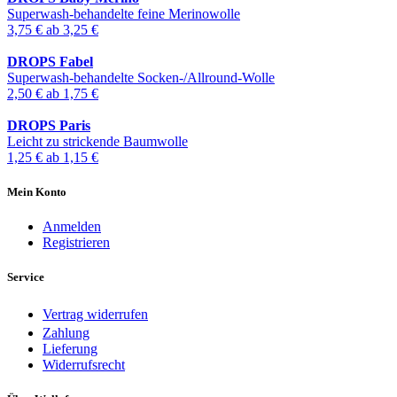
Superwash-behandelte feine Merinowolle
3,75 €
ab
3,25 €
DROPS Fabel
Superwash-behandelte Socken-/Allround-Wolle
2,50 €
ab
1,75 €
DROPS Paris
Leicht zu strickende Baumwolle
1,25 €
ab
1,15 €
Mein Konto
Anmelden
Registrieren
Service
Vertrag widerrufen
Zahlung
Lieferung
Widerrufsrecht