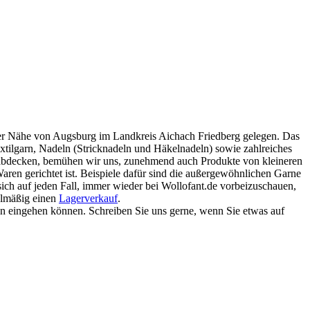
 der Nähe von Augsburg im Landkreis Aichach Friedberg gelegen. Das
tilgarn, Nadeln (Stricknadeln und Häkelnadeln) sowie zahlreiches
nt abdecken, bemühen wir uns, zunehmend auch Produkte von kleineren
ren gerichtet ist. Beispiele dafür sind die außergewöhnlichen Garne
 sich auf jeden Fall, immer wieder bei Wollofant.de vorbeizuschauen,
elmäßig einen
Lagerverkauf
.
n eingehen können. Schreiben Sie uns gerne, wenn Sie etwas auf