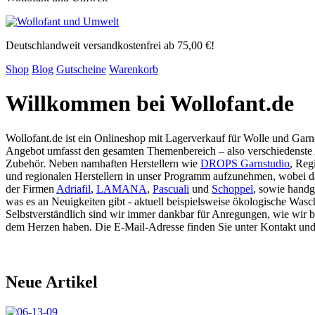
Deutschlandweit versandkostenfrei ab 75,00 €!
Shop
Blog
Gutscheine
Warenkorb
Willkommen bei Wollofant.de
Wollofant.de ist ein Onlineshop mit Lagerverkauf für Wolle und Gar
Angebot umfasst den gesamten Themenbereich – also verschiedenste 
Zubehör. Neben namhaften Herstellern wie
DROPS Garnstudio
, Reg
und regionalen Herstellern in unser Programm aufzunehmen, wobei da
der Firmen
Adriafil
,
LAMANA
,
Pascuali
und
Schoppel
, sowie hand
was es an Neuigkeiten gibt - aktuell beispielsweise ökologische Wa
Selbstverständlich sind wir immer dankbar für Anregungen, wie wir
dem Herzen haben. Die E-Mail-Adresse finden Sie unter Kontakt un
Neue Artikel