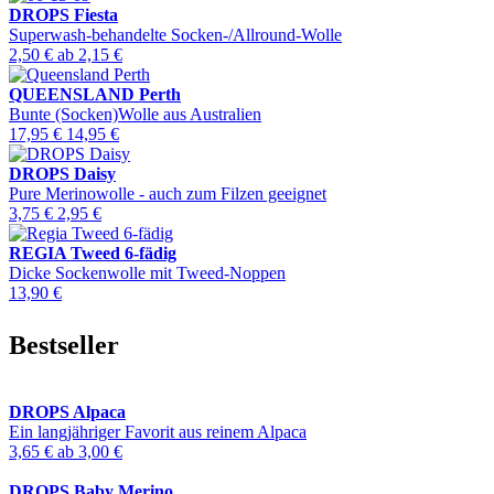
DROPS Fiesta
Superwash-behandelte Socken-/Allround-Wolle
2,50 €
ab
2,15 €
QUEENSLAND Perth
Bunte (Socken)Wolle aus Australien
17,95 €
14,95 €
DROPS Daisy
Pure Merinowolle - auch zum Filzen geeignet
3,75 €
2,95 €
REGIA Tweed 6-fädig
Dicke Sockenwolle mit Tweed-Noppen
13,90 €
Bestseller
DROPS Alpaca
Ein langjähriger Favorit aus reinem Alpaca
3,65 €
ab
3,00 €
DROPS Baby Merino