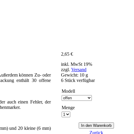
2,65
€
inkl. MwSt 19%
zzgl.
Versand
 Außerdem können Zu- oder
Gewicht: 10 g
ackung enthält 30 offene
6 Stück verfügbar
Modell
er auch einen Fehler, der
chenmarker.
Menge
0 mm) und 20 kleine (6 mm)
Zurück